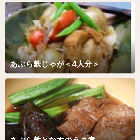
あぶら麸じゃが＜4人分＞