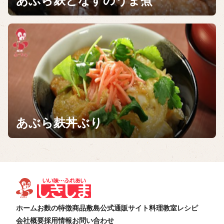
あぶら麸となすのうま煮
あぶら麸丼ぶり
ホーム
お麩の特徴
商品
敷島公式通販サイト
料理教室
レシピ
会社概要
採用情報
お問い合わせ