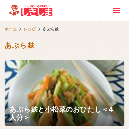
ホーム
レシピ
あぶら麸
あぶら麸
あぶら麸と小松菜のおひたし＜4
人分＞