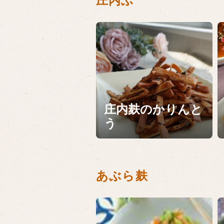
庄内ふ
庄内麸のかりんと
う
あぶら麸