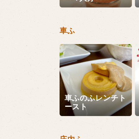
車ふ
車ふのふレンチト
ースト