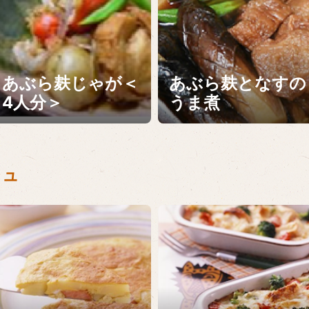
あぶら麸じゃが＜
あぶら麸となすの
4人分＞
うま煮
シュ