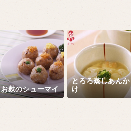
とろろ蒸しあんか
お麸のシューマイ
け