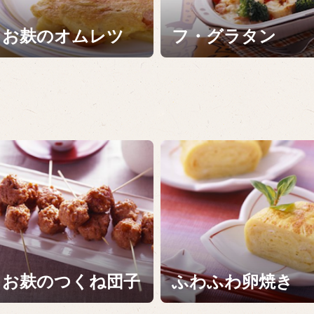
お麸のオムレツ
フ・グラタン
ー
お麸のつくね団子
ふわふわ卵焼き