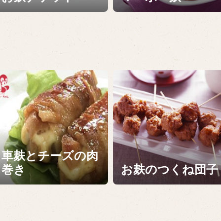
車麸とチーズの肉
巻き
お麸のつくね団子