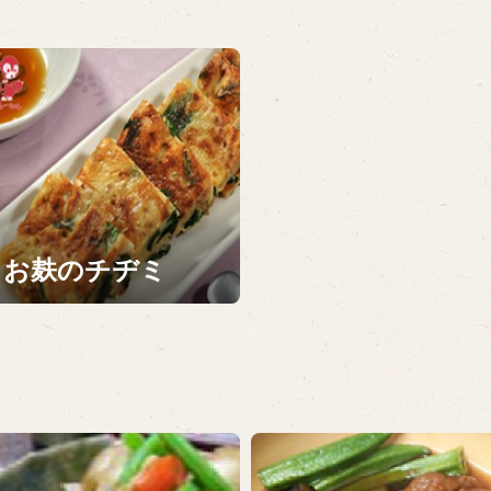
お麸のチヂミ