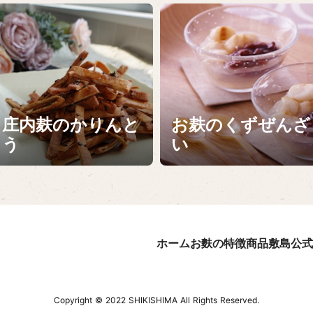
庄内麸のかりんと
お麸のくずぜんざ
う
い
ホーム
お麩の特徴
商品
敷島公式
Copyright © 2022 SHIKISHIMA All Rights Reserved.