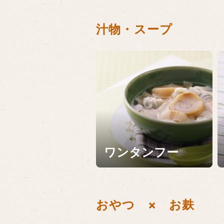
汁物・スープ
ワンタンフー
おやつ × お麸