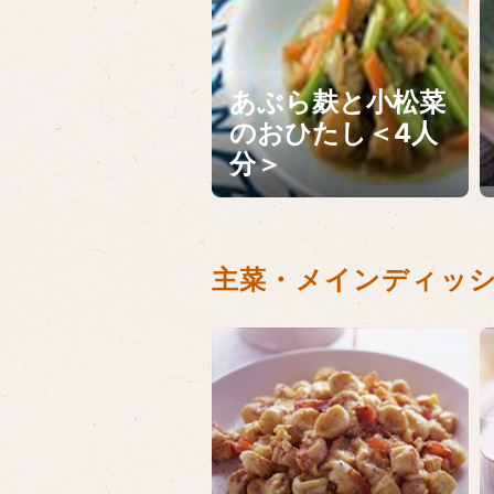
あぶら麸と小松菜
のおひたし＜4人
分＞
主菜・メインディッ