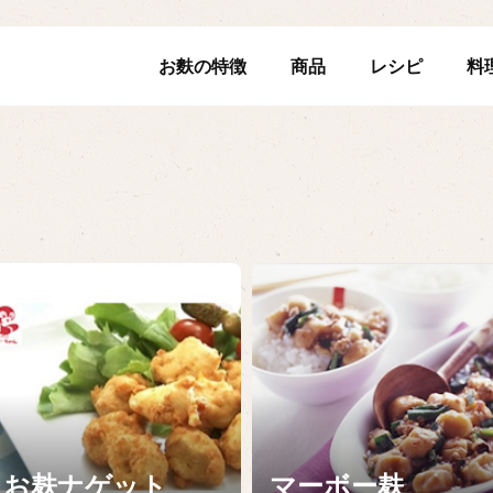
お麩の特徴
商品
レシピ
料
お麸ナゲット
マーボー麸