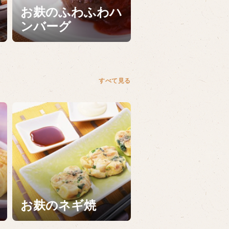
お麸のふわふわハ
ンバーグ
すべて見る
お麸のネギ焼