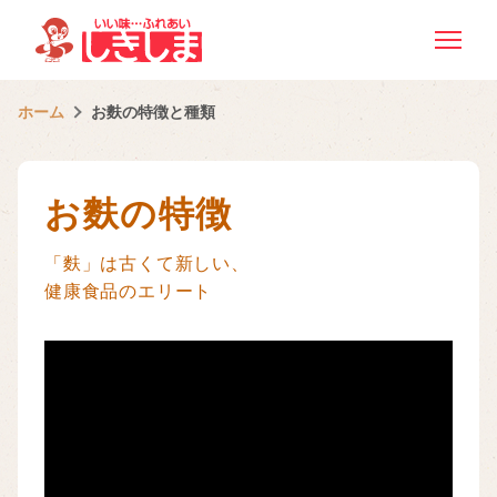
ホーム
お麩の特徴と種類
お麩の特徴
「麩」は古くて新しい、
健康食品のエリート