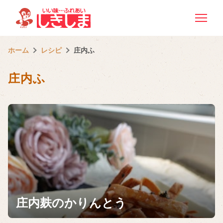
ホーム
レシピ
庄内ふ
庄内ふ
庄内麸のかりんとう