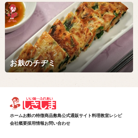
お麸のチヂミ
ホーム
お麩の特徴
商品
敷島公式通販サイト
料理教室
レシピ
会社概要
採用情報
お問い合わせ