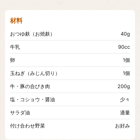
材料
おつゆ麸（お焼麸）
40g
牛乳
90cc
卵
1個
玉ねぎ（みじん切り）
1個
牛・豚の合びき肉
200g
塩・コショウ・醤油
少々
サラダ油
適量
付け合わせ野菜
お好み