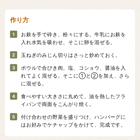
作り方
お麸を手で砕き、粉々にする。牛乳にお麸を
1
入れ水気を吸わせ、そこに卵を混ぜる。
玉ねぎのみじん切りはさっと炒めておく。
2
ボウルで合びき肉、塩、コショウ、醤油を入
3
れてよく混ぜる。そこに①と②を加え、さら
に混ぜる。
食べやすい大きさに丸めて、油を熱したフラ
4
イパンで両面をこんがり焼く。
付け合わせの野菜を盛りつけ、ハンバーグに
5
はお好みでケチャップをかけて、完成です。