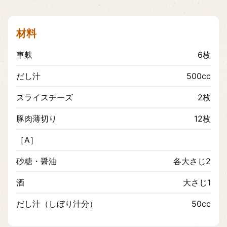
材料
車麸
6枚
だし汁
500cc
スライスチーズ
2枚
豚肉薄切り
12枚
［A］
砂糖・醤油
各大さじ2
酒
大さじ1
だし汁（しぼり汁分）
50cc