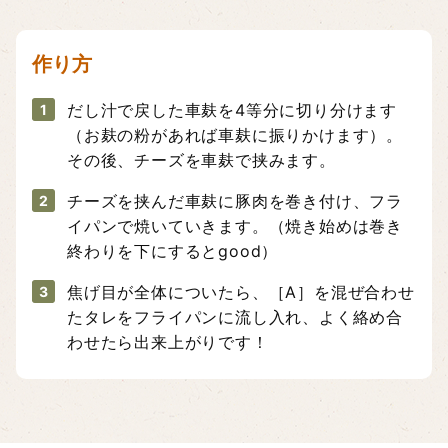
作り方
だし汁で戻した車麸を4等分に切り分けます
1
（お麸の粉があれば車麸に振りかけます）。
その後、チーズを車麸で挟みます。
チーズを挟んだ車麸に豚肉を巻き付け、フラ
2
イパンで焼いていきます。（焼き始めは巻き
終わりを下にするとgood）
焦げ目が全体についたら、［A］を混ぜ合わせ
3
たタレをフライパンに流し入れ、よく絡め合
わせたら出来上がりです！